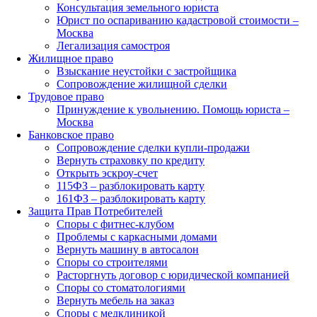
Консультация земельного юриста
Юрист по оспариванию кадастровой стоимости –
Москва
Легализация самостроя
Жилищное право
Взыскание неустойки с застройщика
Сопровождение жилищной сделки
Трудовое право
Принуждение к увольнению. Помощь юриста –
Москва
Банковское право
Сопровождение сделки купли-продажи
Вернуть страховку по кредиту
Открыть эскроу-счет
115ФЗ – разблокировать карту
161ФЗ – разблокировать карту
Защита Прав Потребителей
Споры с фитнес-клубом
Проблемы с каркасными домами
Вернуть машину в автосалон
Споры со строителями
Расторгнуть договор с юридической компанией
Споры со стоматологиями
Вернуть мебель на заказ
Споры с медклиникой