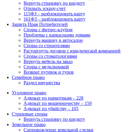
Вернуть страховку по кредиту
Открыть эскроу-счет
115ФЗ – разблокировать карту
161ФЗ – разблокировать карту
Защита Прав Потребителей
Споры с фитнес-клубом
Проблемы с каркасными домами
Вернуть машину в автосалон
Споры со строителями
Расторгнуть договор с юридической компанией
Споры со стоматологиями
Вернуть мебель на заказ
Споры с медклиникой
Возврат путевок и туров
Семейное право
Раздел имущества
Уголовное право
Адвокат по наркотикам – 228
Адвокат по мошенничеству – 159
Адвокат по убийству – 105
Страховые споры
Вернуть страховку по кредиту
Земельное право
Сопровождение земельной сделки