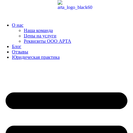
Перейти
к
содержимому
О нас
Наша команда
Цены на услуги
Реквизиты ООО АРТА
Блог
Отзывы
Юридическая практика