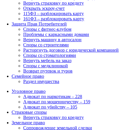
Вернуть страховку по кредиту
Открыть эскроу-счет
115ФЗ – разблокировать карту
161ФЗ – разблокировать карту
Защита Прав Потребителей
Споры с фитнес-клубом
Проблемы с каркасными домами
Вернуть машину в автосалон
Споры со строителями
Расторгнуть договор с юридической компанией
Споры со стоматологиями
Вернуть мебель на заказ
Споры с медклиникой
Возврат путевок и туров
Семейное право
Раздел имущества
Уголовное право
Адвокат по наркотикам – 228
Адвокат по мошенничеству – 159
Адвокат по убийству – 105
Страховые споры
Вернуть страховку по кредиту
Земельное право
Сопровождение земельной сделки