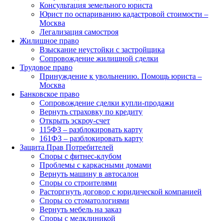
Консультация земельного юриста
Юрист по оспариванию кадастровой стоимости –
Москва
Легализация самостроя
Жилищное право
Взыскание неустойки с застройщика
Сопровождение жилищной сделки
Трудовое право
Принуждение к увольнению. Помощь юриста –
Москва
Банковское право
Сопровождение сделки купли-продажи
Вернуть страховку по кредиту
Открыть эскроу-счет
115ФЗ – разблокировать карту
161ФЗ – разблокировать карту
Защита Прав Потребителей
Споры с фитнес-клубом
Проблемы с каркасными домами
Вернуть машину в автосалон
Споры со строителями
Расторгнуть договор с юридической компанией
Споры со стоматологиями
Вернуть мебель на заказ
Споры с медклиникой