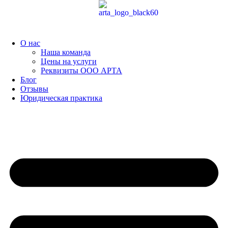
Перейти
к
содержимому
О нас
Наша команда
Цены на услуги
Реквизиты ООО АРТА
Блог
Отзывы
Юридическая практика