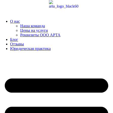
Перейти
к
содержимому
О нас
Наша команда
Цены на услуги
Реквизиты ООО АРТА
Блог
Отзывы
Юридическая практика