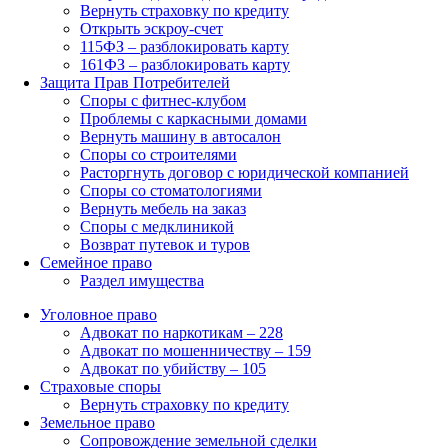
Вернуть страховку по кредиту
Открыть эскроу-счет
115ФЗ – разблокировать карту
161ФЗ – разблокировать карту
Защита Прав Потребителей
Споры с фитнес-клубом
Проблемы с каркасными домами
Вернуть машину в автосалон
Споры со строителями
Расторгнуть договор с юридической компанией
Споры со стоматологиями
Вернуть мебель на заказ
Споры с медклиникой
Возврат путевок и туров
Семейное право
Раздел имущества
Уголовное право
Адвокат по наркотикам – 228
Адвокат по мошенничеству – 159
Адвокат по убийству – 105
Страховые споры
Вернуть страховку по кредиту
Земельное право
Сопровождение земельной сделки