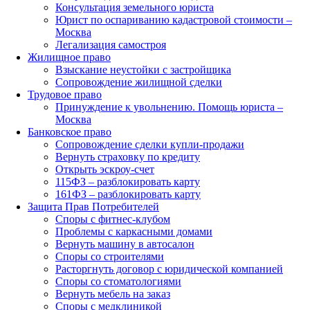
Консультация земельного юриста
Юрист по оспариванию кадастровой стоимости –
Москва
Легализация самостроя
Жилищное право
Взыскание неустойки с застройщика
Сопровождение жилищной сделки
Трудовое право
Принуждение к увольнению. Помощь юриста –
Москва
Банковское право
Сопровождение сделки купли-продажи
Вернуть страховку по кредиту
Открыть эскроу-счет
115ФЗ – разблокировать карту
161ФЗ – разблокировать карту
Защита Прав Потребителей
Споры с фитнес-клубом
Проблемы с каркасными домами
Вернуть машину в автосалон
Споры со строителями
Расторгнуть договор с юридической компанией
Споры со стоматологиями
Вернуть мебель на заказ
Споры с медклиникой