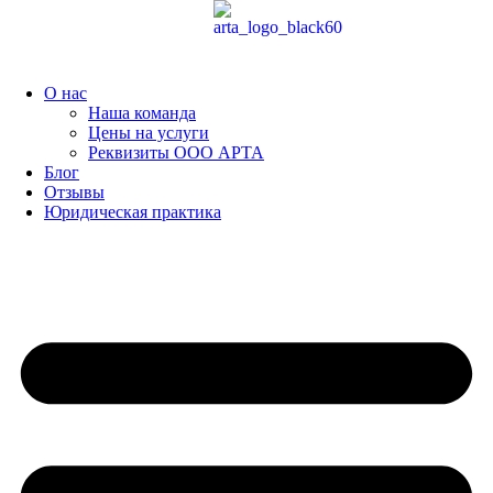
Перейти
к
содержимому
О нас
Наша команда
Цены на услуги
Реквизиты ООО АРТА
Блог
Отзывы
Юридическая практика