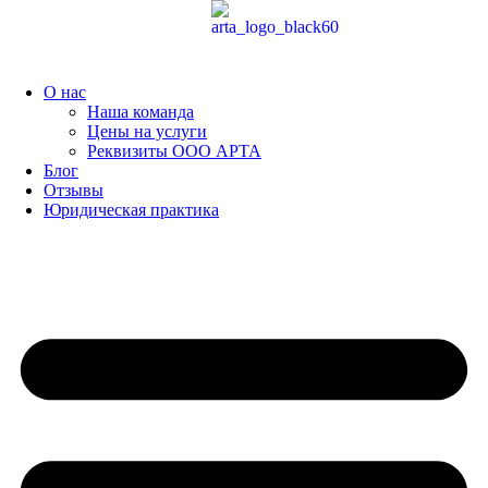
Перейти
к
содержимому
О нас
Наша команда
Цены на услуги
Реквизиты ООО АРТА
Блог
Отзывы
Юридическая практика