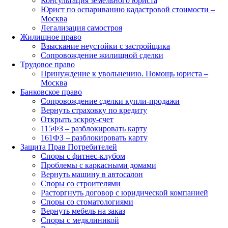
Консультация земельного юриста
Юрист по оспариванию кадастровой стоимости –
Москва
Легализация самостроя
Жилищное право
Взыскание неустойки с застройщика
Сопровождение жилищной сделки
Трудовое право
Принуждение к увольнению. Помощь юриста –
Москва
Банковское право
Сопровождение сделки купли-продажи
Вернуть страховку по кредиту
Открыть эскроу-счет
115ФЗ – разблокировать карту
161ФЗ – разблокировать карту
Защита Прав Потребителей
Споры с фитнес-клубом
Проблемы с каркасными домами
Вернуть машину в автосалон
Споры со строителями
Расторгнуть договор с юридической компанией
Споры со стоматологиями
Вернуть мебель на заказ
Споры с медклиникой