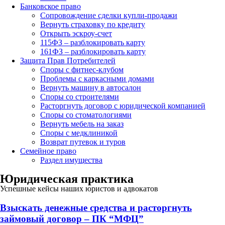
Банковское право
Сопровождение сделки купли-продажи
Вернуть страховку по кредиту
Открыть эскроу-счет
115ФЗ – разблокировать карту
161ФЗ – разблокировать карту
Защита Прав Потребителей
Споры с фитнес-клубом
Проблемы с каркасными домами
Вернуть машину в автосалон
Споры со строителями
Расторгнуть договор с юридической компанией
Споры со стоматологиями
Вернуть мебель на заказ
Споры с медклиникой
Возврат путевок и туров
Семейное право
Раздел имущества
Юридическая практика
Успешные кейсы наших юристов и адвокатов
Взыскать денежные средства и расторгнуть
займовый договор – ПК “МФЦ”