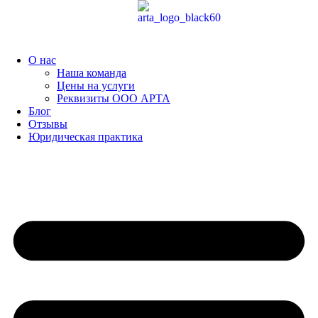
Перейти
к
содержимому
О нас
Наша команда
Цены на услуги
Реквизиты ООО АРТА
Блог
Отзывы
Юридическая практика