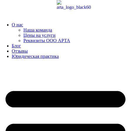
Перейти
к
содержимому
О нас
Наша команда
Цены на услуги
Реквизиты ООО АРТА
Блог
Отзывы
Юридическая практика