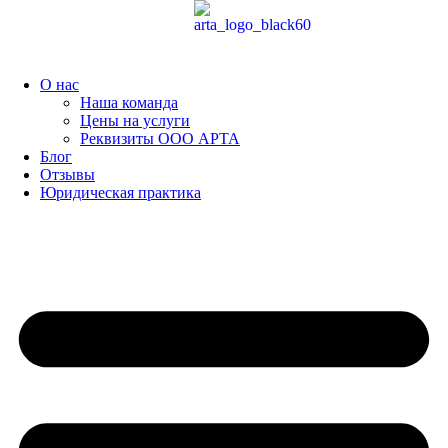
Перейти
к
содержимому
О нас
Наша команда
Цены на услуги
Реквизиты ООО АРТА
Блог
Отзывы
Юридическая практика