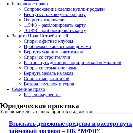
Банковское право
Сопровождение сделки купли-продажи
Вернуть страховку по кредиту
Открыть эскроу-счет
115ФЗ – разблокировать карту
161ФЗ – разблокировать карту
Защита Прав Потребителей
Споры с фитнес-клубом
Проблемы с каркасными домами
Вернуть машину в автосалон
Споры со строителями
Расторгнуть договор с юридической компанией
Споры со стоматологиями
Вернуть мебель на заказ
Споры с медклиникой
Возврат путевок и туров
Семейное право
Раздел имущества
Юридическая практика
Успешные кейсы наших юристов и адвокатов
Взыскать денежные средства и расторгнуть
займовый договор – ПК “МФЦ”