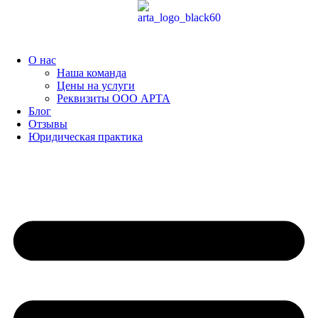
Перейти
к
содержимому
О нас
Наша команда
Цены на услуги
Реквизиты ООО АРТА
Блог
Отзывы
Юридическая практика