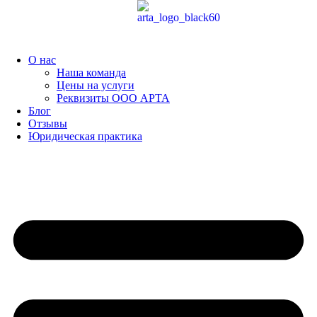
Перейти
к
содержимому
О нас
Наша команда
Цены на услуги
Реквизиты ООО АРТА
Блог
Отзывы
Юридическая практика