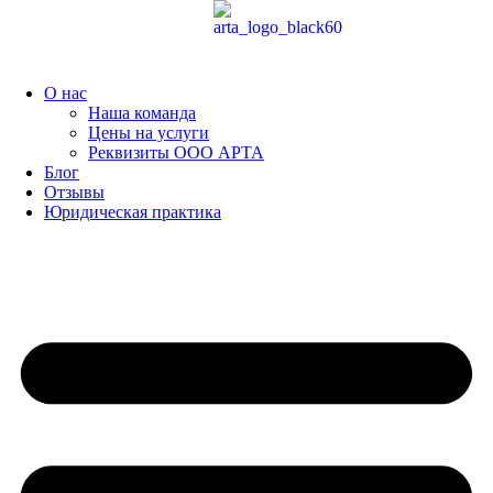
Перейти
к
содержимому
О нас
Наша команда
Цены на услуги
Реквизиты ООО АРТА
Блог
Отзывы
Юридическая практика