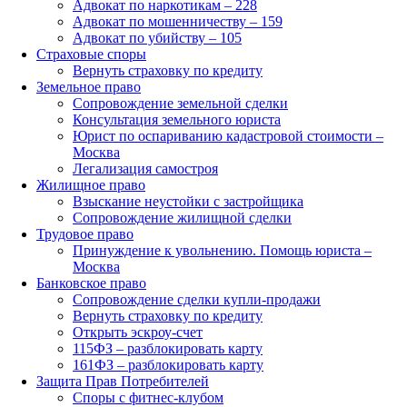
Адвокат по наркотикам – 228
Адвокат по мошенничеству – 159
Адвокат по убийству – 105
Страховые споры
Вернуть страховку по кредиту
Земельное право
Сопровождение земельной сделки
Консультация земельного юриста
Юрист по оспариванию кадастровой стоимости –
Москва
Легализация самостроя
Жилищное право
Взыскание неустойки с застройщика
Сопровождение жилищной сделки
Трудовое право
Принуждение к увольнению. Помощь юриста –
Москва
Банковское право
Сопровождение сделки купли-продажи
Вернуть страховку по кредиту
Открыть эскроу-счет
115ФЗ – разблокировать карту
161ФЗ – разблокировать карту
Защита Прав Потребителей
Споры с фитнес-клубом