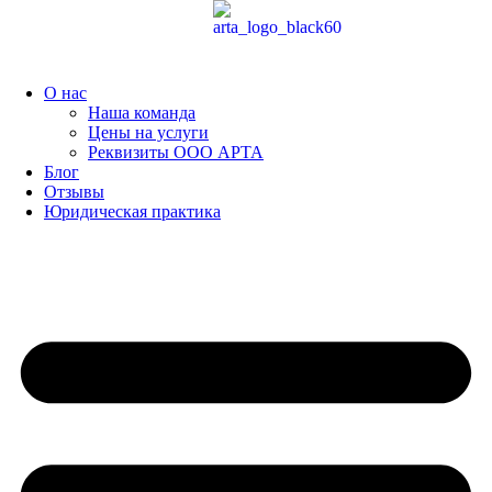
Перейти
к
содержимому
О нас
Наша команда
Цены на услуги
Реквизиты ООО АРТА
Блог
Отзывы
Юридическая практика