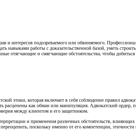
рав и интересов подозреваемого или обвиняемого. Профессионал
адать навыками работы с доказательственной базой, уметь стро
жные отягчающие и смягчающие обстоятельства, чтобы добиться 
тской этики, которая включает в себя соблюдение правил адвок
 быть расценены как обман или манипуляция. Адвокатский ордер,
оверия между клиентом и его защитником.
нтерпретации и применения различных обстоятельств, влияющих 
 переоценить, поскольку именно от его компетенции, этичности