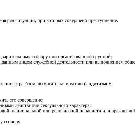
ебя ряд ситуаций, при которых совершено преступление.
дварительному сговору или организованной группой;
ем данным лицом служебной деятельности или выполнением обще
женное с разбоем, вымогательством или бандитизмом;
чить его совершение;
нными действиями сексуального характера;
совой, национальной или религиозной ненависти или вражды ли
у сговору.