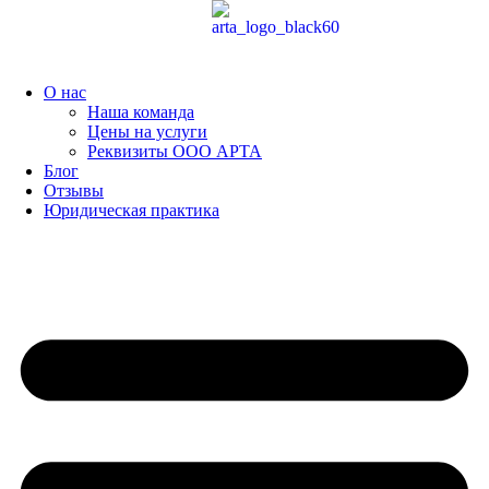
Перейти
к
содержимому
О нас
Наша команда
Цены на услуги
Реквизиты ООО АРТА
Блог
Отзывы
Юридическая практика