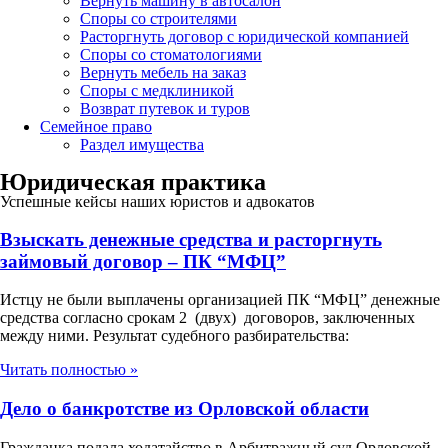
Вернуть машину в автосалон
Споры со строителями
Расторгнуть договор с юридической компанией
Споры со стоматологиями
Вернуть мебель на заказ
Споры с медклиникой
Возврат путевок и туров
Семейное право
Раздел имущества
Юридическая практика
Успешные кейсы наших юристов и адвокатов
Взыскать денежные средства и расторгнуть
займовый договор – ПК “МФЦ”
Истцу не были выплачены организацией ПК “МФЦ” денежные
средства согласно срокам 2 (двух) договоров, заключенных
между ними. Результат судебного разбирательства:
Читать полностью »
Дело о банкротстве из Орловской области
Гражданка подала ходатайство в Арбитражный суд Орловской