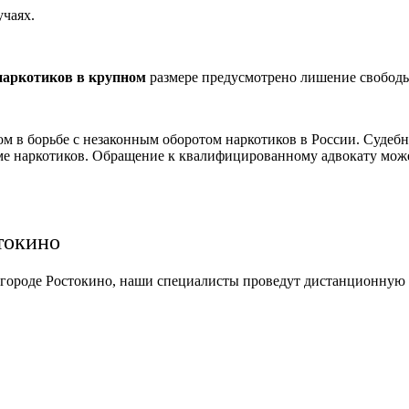
учаях.
 наркотиков в крупном
размере предусмотрено лишение свободы н
 в борьбе с незаконным оборотом наркотиков в России. Судебна
еме наркотиков. Обращение к квалифицированному адвокату може
стокино
 в городе Ростокино, наши специалисты проведут дистанционную