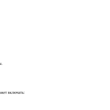
ы.
ожет включать: