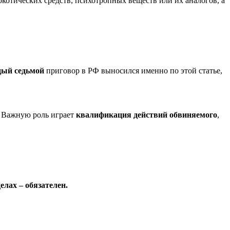
котических средств, психотропных веществ или их аналогов, а
ый седьмой
приговор в РФ выносился именно по этой статье,
. Важную роль играет
квалификация действий обвиняемого
,
елах – обязателен.