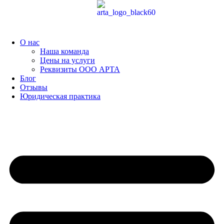
Перейти
к
содержимому
О нас
Наша команда
Цены на услуги
Реквизиты ООО АРТА
Блог
Отзывы
Юридическая практика