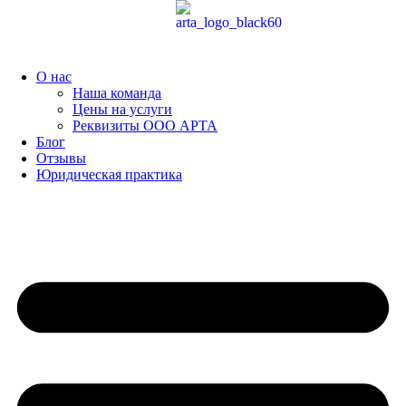
Перейти
к
содержимому
О нас
Наша команда
Цены на услуги
Реквизиты ООО АРТА
Блог
Отзывы
Юридическая практика