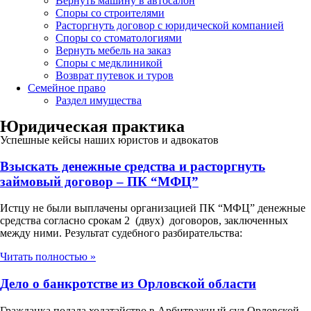
Вернуть машину в автосалон
Споры со строителями
Расторгнуть договор с юридической компанией
Споры со стоматологиями
Вернуть мебель на заказ
Споры с медклиникой
Возврат путевок и туров
Семейное право
Раздел имущества
Юридическая практика
Успешные кейсы наших юристов и адвокатов
Взыскать денежные средства и расторгнуть
займовый договор – ПК “МФЦ”
Истцу не были выплачены организацией ПК “МФЦ” денежные
средства согласно срокам 2 (двух) договоров, заключенных
между ними. Результат судебного разбирательства:
Читать полностью »
Дело о банкротстве из Орловской области
Гражданка подала ходатайство в Арбитражный суд Орловской