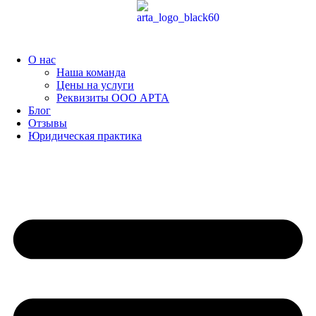
Перейти
к
содержимому
О нас
Наша команда
Цены на услуги
Реквизиты ООО АРТА
Блог
Отзывы
Юридическая практика