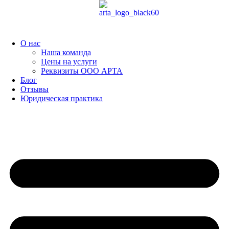
Перейти
к
содержимому
О нас
Наша команда
Цены на услуги
Реквизиты ООО АРТА
Блог
Отзывы
Юридическая практика