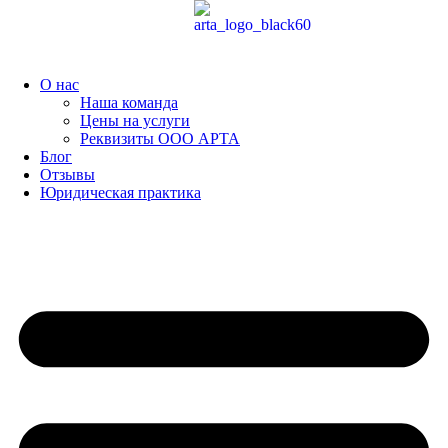
Перейти
к
содержимому
О нас
Наша команда
Цены на услуги
Реквизиты ООО АРТА
Блог
Отзывы
Юридическая практика