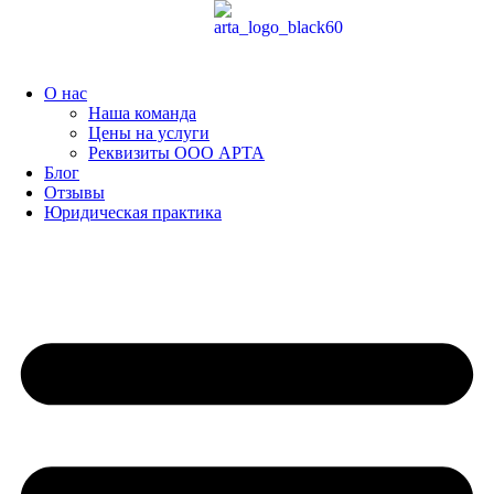
Перейти
к
содержимому
О нас
Наша команда
Цены на услуги
Реквизиты ООО АРТА
Блог
Отзывы
Юридическая практика