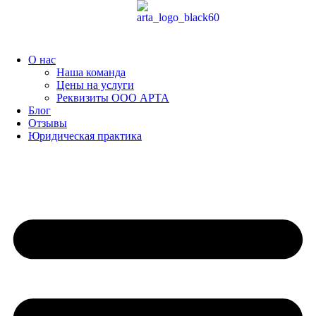
Перейти
к
содержимому
О нас
Наша команда
Цены на услуги
Реквизиты ООО АРТА
Блог
Отзывы
Юридическая практика