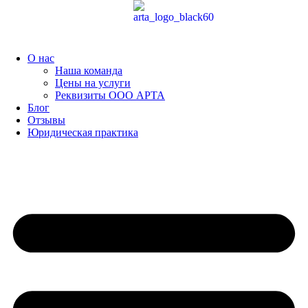
Перейти
к
содержимому
О нас
Наша команда
Цены на услуги
Реквизиты ООО АРТА
Блог
Отзывы
Юридическая практика