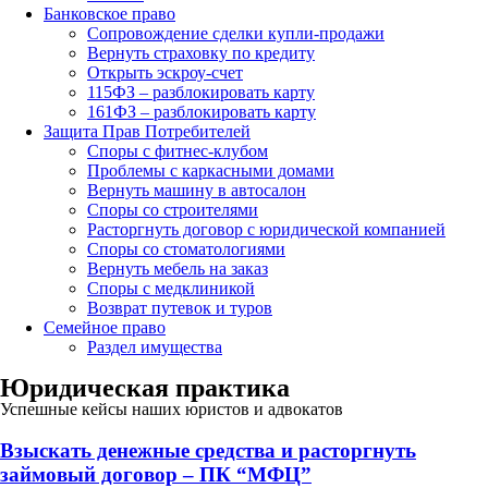
Банковское право
Сопровождение сделки купли-продажи
Вернуть страховку по кредиту
Открыть эскроу-счет
115ФЗ – разблокировать карту
161ФЗ – разблокировать карту
Защита Прав Потребителей
Споры с фитнес-клубом
Проблемы с каркасными домами
Вернуть машину в автосалон
Споры со строителями
Расторгнуть договор с юридической компанией
Споры со стоматологиями
Вернуть мебель на заказ
Споры с медклиникой
Возврат путевок и туров
Семейное право
Раздел имущества
Юридическая практика
Успешные кейсы наших юристов и адвокатов
Взыскать денежные средства и расторгнуть
займовый договор – ПК “МФЦ”