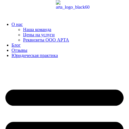
Перейти
к
содержимому
О нас
Наша команда
Цены на услуги
Реквизиты ООО АРТА
Блог
Отзывы
Юридическая практика