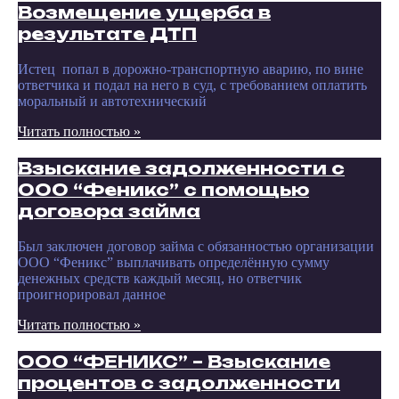
Возмещение ущерба в
результате ДТП
Истец попал в дорожно-транспортную аварию, по вине
ответчика и подал на него в суд, с требованием оплатить
моральный и автотехнический
Читать полностью »
Взыскание задолженности с
ООО “Феникс” с помощью
договора займа
Был заключен договор займа с обязанностью организации
ООО “Феникс” выплачивать определённую сумму
денежных средств каждый месяц, но ответчик
проигнорировал данное
Читать полностью »
ООО “ФЕНИКС” – Взыскание
процентов с задолженности