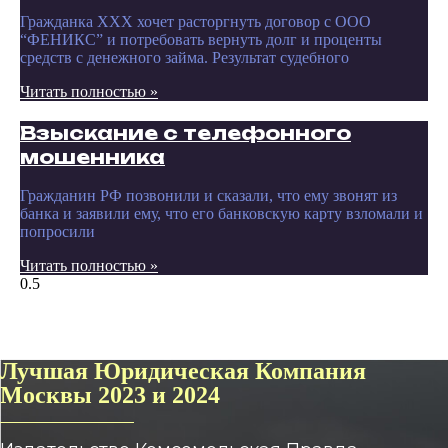
Гражданка ХХХ хочет расторгнуть договор с ООО
“ФЕНИКС” и потребовать вернуть долг и проценты
средств с денежного займа. Результат судебного
Читать полностью »
Взыскание с телефонного
мошенника
Гражданин РФ позвонили и сказали, что ему звонят из
банка и заявили ему, что его банковскую карту взломали и
попросили
Читать полностью »
Лучшая Юридическая Компания
Москвы 2023 и 2024