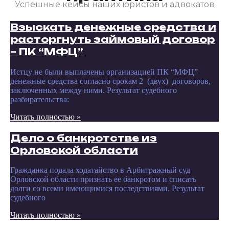
Успешные кейсы наших юристов и адвокатов
Взыскать денежные средства и
расторгнуть займовый договор
– ПК “МФЦ”
Истцу не были выплачены организацией ПК “МФЦ”
денежные средства согласно срокам 2 (двух) договоров,
заключенных между ними. Результат судебного
разбирательства:
Читать полностью »
Дело о банкротстве из
Орловской области
Гражданка подала ходатайство в Арбитражный суд
Орловской области признать ее банкротом и списать
долги со всеми имеющимися последствиями. Результат
судебного
Читать полностью »