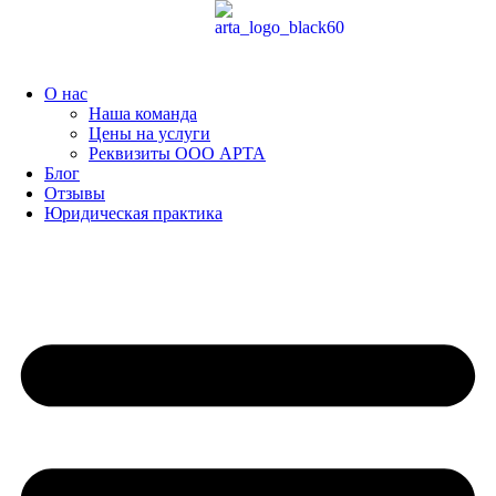
Перейти
к
содержимому
О нас
Наша команда
Цены на услуги
Реквизиты ООО АРТА
Блог
Отзывы
Юридическая практика