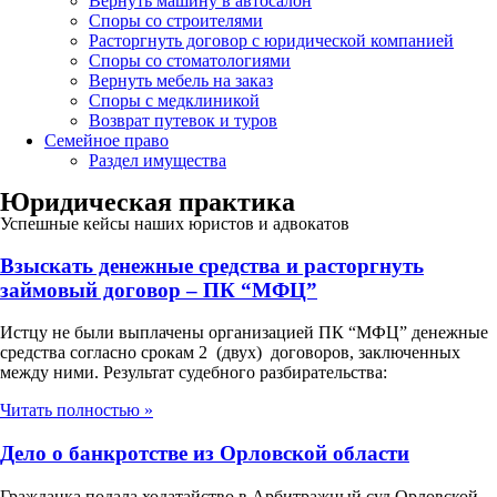
Вернуть машину в автосалон
Споры со строителями
Расторгнуть договор с юридической компанией
Споры со стоматологиями
Вернуть мебель на заказ
Споры с медклиникой
Возврат путевок и туров
Семейное право
Раздел имущества
Юридическая практика
Успешные кейсы наших юристов и адвокатов
Взыскать денежные средства и расторгнуть
займовый договор – ПК “МФЦ”
Истцу не были выплачены организацией ПК “МФЦ” денежные
средства согласно срокам 2 (двух) договоров, заключенных
между ними. Результат судебного разбирательства:
Читать полностью »
Дело о банкротстве из Орловской области
Гражданка подала ходатайство в Арбитражный суд Орловской