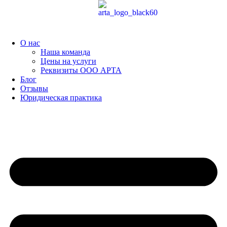
Перейти
к
содержимому
О нас
Наша команда
Цены на услуги
Реквизиты ООО АРТА
Блог
Отзывы
Юридическая практика