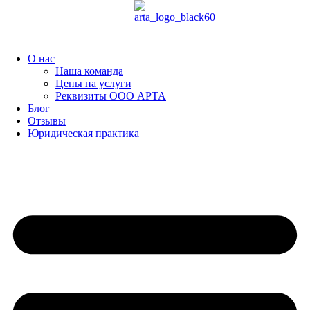
Перейти
к
содержимому
О нас
Наша команда
Цены на услуги
Реквизиты ООО АРТА
Блог
Отзывы
Юридическая практика