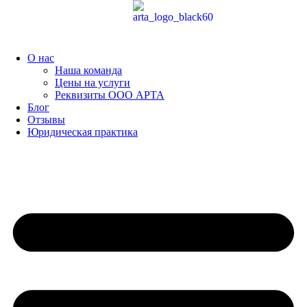
Перейти
к
содержимому
О нас
Наша команда
Цены на услуги
Реквизиты ООО АРТА
Блог
Отзывы
Юридическая практика